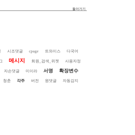
돌아가기
일
시조댓글
cpage
트와이스
다국어
메시지
그
회원_검색_위젯
사용자정
서명
확장변수
자손댓글
미이라
청춘
각주
버전
원댓글
자동감지