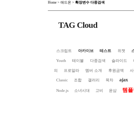
Home
>
애드온
>
확장변수 다중검색
TAG Cloud
스크립트
아카이브
테스트
위젯
Youth
테이블
다중검색
슬라이드
의
프로알라
멤버 소개
후원금액
사
ajax
Classic
조합
갤러리
목차
템플
Node.js
소녀시대
고비
윤삼