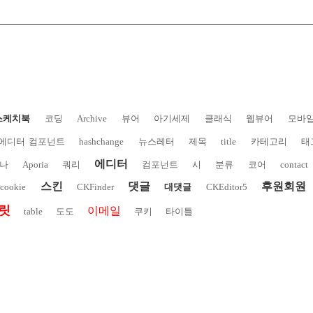
스케치북
코딩
Archive
뷰어
아기세제
클래식
웹뷰어
모바
에디터 컴포넌트
hashchange
뉴스레터
제목
title
카테고리
태
에디터
나
Aporia
쿼리
컴포넌트
시
분류
코어
contact
스킨
댓글
후원회원
cookie
CKFinder
대댓글
CKEditor5
릿
이메일
table
도도
쿠키
타이틀