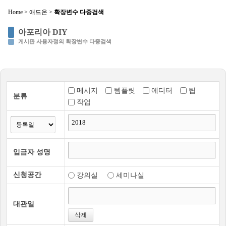
Home
>
애드온
>
확장변수 다중검색
Sketchbook5, 스케치북5
아포리아 DIY
게시판 사용자정의 확장변수 다중검색
메시지
템플릿
에디터
팁
분류
Sketchbook5, 스케치북5
작업
입금자 성명
신청공간
강의실
세미나실
대관일