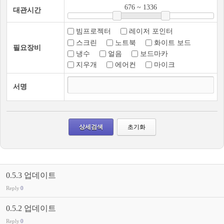
676
~
1336
대관시간
빔프로젝터
레이저 포인터
스크린
노트북
화이트 보드
필요장비
냉수
얼음
보드마카
지우개
에어컨
마이크
서명
0.5.3 업데이트
Reply
0
0.5.2 업데이트
Reply
0