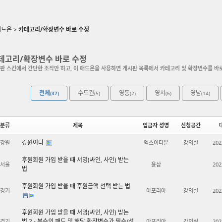
애드온
>
카테고리/확장변수 바로 수정
테고리/확장변수 바로 수정
판 스킨에서 간단한 조작만 하고, 이 애드온을 사용하면 게시판 목록에서 카테고리 및 확장변수를 바
전체
수도권
영동
영서
영남
(37)
(5)
(2)
(6)
(14)
분류
제목
입금자 성명
신청공간
강원이다
강원
엑스이타운
강의실
202
후원회원 가입 받을 때 서명(싸인, 사인) 받는
서울
윤삼
202
법
후원회원 가입 받을 때 후원금액 선택 받는 법
경기
아포리아
강의실
202
후원회원 가입 받을 때 서명(싸인, 사인) 받는
법 2 - 복수의 패드 및 해당 확장변수가 필수/선
경기
아포리아
강의실
202