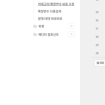
카테고리/확장변수 바로 수정
확장변수 다중검색
33
원댓/대댓 따로따로
32
위젯
31
에디터 컴포넌트
30
29
28
목록