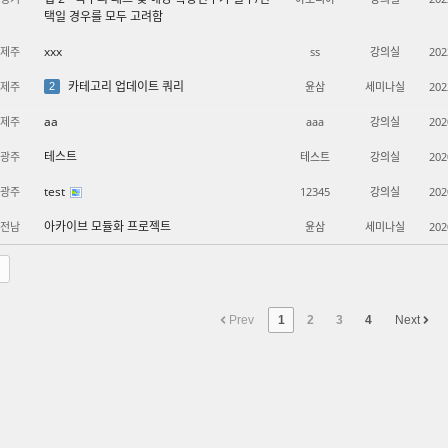
택일 경우를 모두 고려함
xxx
제주
ss
강의실
202
카테고리 업데이트 쿼리
제주
윤삼
세미나실
202
2
aa
제주
aaa
강의실
202
테스트
광주
테스트
강의실
202
test
광주
12345
강의실
202
아카이브 모듈화 프로젝트
전남
윤삼
세미나실
202
Prev
1
2
3
4
Next