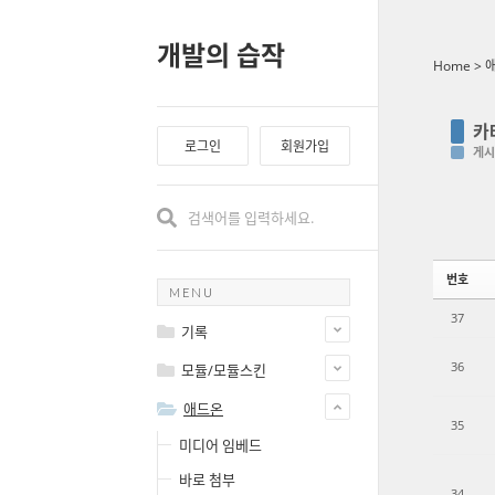
Sketchbook5, 스케치북5
Sketchbook5, 스케치북5
Sketchbook5, 스케치북5
Sketchbook5, 스케치북5
개발의 습작
Home
>
카
로그인
회원가입
게시
번호
MENU
37
기록
36
모듈/모듈스킨
애드온
35
미디어 임베드
바로 첨부
34