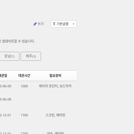
쓰기
기본글꼴
T
로 업데이트할 수 있습니다.
호남
제주
(7)
(3)
대관일
대관시간
필요장비
3-06-09
1000
레이저 포인터, 보드마카
3-06-08
2-12-01
1700
스크린, 에어컨
2-12-01
1700
냉수, 에어컨