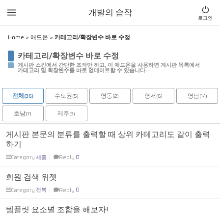
Sketchbook5, 스케치북5
Sketchbook5, 스케치북5
개발의 습작
로그인
Home
>
애드온
>
카테고리/확장변수 바로 수정
카테고리/확장변수 바로 수정
게시판 스킨에서 간단한 조작만 하고, 이 애드온을 사용하면 게시판 목록에서
카테고리 및 확장변수를 바로 업데이트할 수 있습니다.
전체
수도권
영동
영서
영남
(36)
(5)
(2)
(6)
(14)
호남
제주
(7)
(3)
게시판 본문의 분류를 출력할 때 상위 카테고리도 같이 출력
하기
Category
세종
Reply
0
회원 검색 위젯
Category
전북
Reply
0
템플릿 요소별 조합을 해보자!