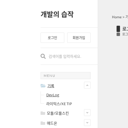
개발의 습작
Home
>
로
로그
로그인
회원가입
MENU
기록
DevLog
라이믹스/XE TIP
모듈/모듈스킨
애드온