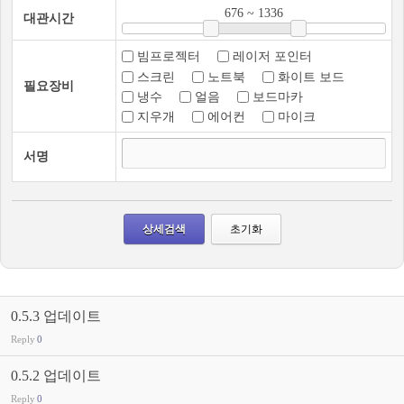
676
~
1336
대관시간
빔프로젝터
레이저 포인터
스크린
노트북
화이트 보드
필요장비
냉수
얼음
보드마카
지우개
에어컨
마이크
서명
0.5.3 업데이트
Reply
0
0.5.2 업데이트
Reply
0