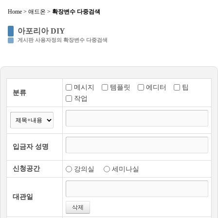
Home
>
애드온
>
확장변수 다중검색
Sketchbook5, 스케치북5
아포리아 DIY
게시판 사용자정의 확장변수 다중검색
메시지
템플릿
에디터
팁
분류
Sketchbook5, 스케치북5
작업
입금자 성명
신청공간
강의실
세미나실
대관일