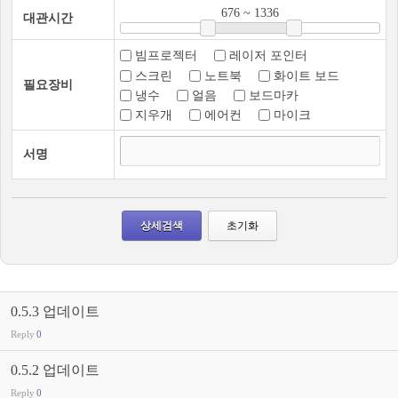
676
~
1336
대관시간
빔프로젝터
레이저 포인터
스크린
노트북
화이트 보드
필요장비
냉수
얼음
보드마카
지우개
에어컨
마이크
서명
0.5.3 업데이트
Reply
0
0.5.2 업데이트
Reply
0