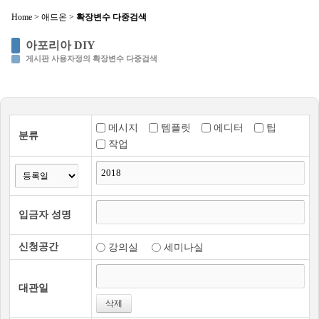
Home
>
애드온
>
확장변수 다중검색
Sketchbook5, 스케치북5
아포리아 DIY
게시판 사용자정의 확장변수 다중검색
메시지
템플릿
에디터
팁
분류
Sketchbook5, 스케치북5
작업
입금자 성명
신청공간
강의실
세미나실
대관일