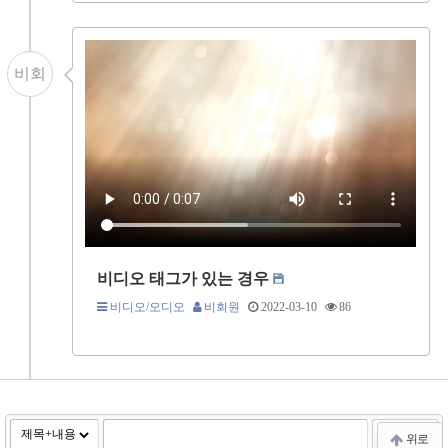
비회
비디오 태그가 있는 경우
비디오/오디오
비회원
2022-03-10
86
검색
위로