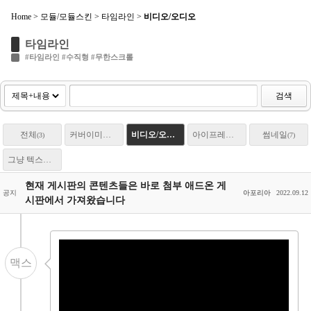
Home
>
모듈/모듈스킨
>
타임라인
>
비디오/오디오
Sketchbook5, 스케치북5
타임라인
#타임라인 #수직형 #무한스크롤
검색
전체
커버이미지
비디오/오디오
아이프레임
썸네일
(3)
(5)
(3)
(4)
(7)
Sketchbook5, 스케치북5
그냥 텍스트
(6)
현재 게시판의 콘텐츠들은 바로 첨부 애드온 게
공지
아포리아
2022.09.12
시판에서 가져왔습니다
맥스