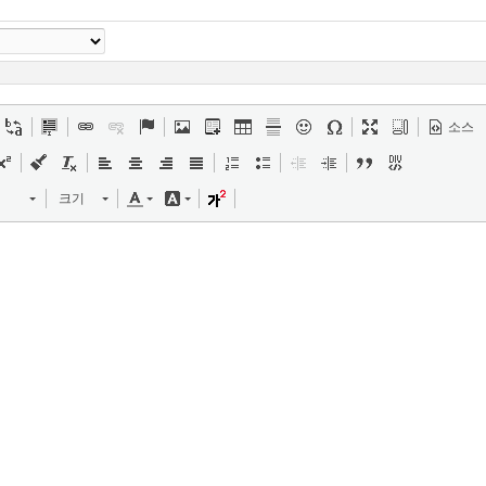
소스
크기