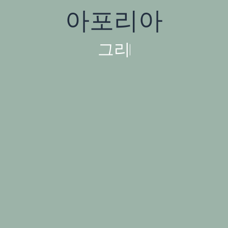
아포리아
그
리
고