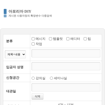
아포리아 DIY
게시판 사용자정의 확장변수 다중검색
메시지
템플릿
에디터
팁
분류
작업
입금자 성명
신청공간
강의실
세미나실
대관일
676
~
1336