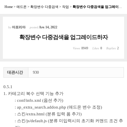
Home
>
애드온
>
확장변수 다중검색
>
작업
>
확장변수 다중검색을 업그레이드하자
Sketchbook5, 스케치북5
아포리아
Apr 14, 2022
by
posted
확장변수 다중검색을 업그레이드하자
8949
0
2
Views
Likes
Replies
Sketchbook5, 스케치북5
대관시간
930
0.5.1
1. 카테고리 복수 선택 기능 추가
: conf/info.xml (옵션 추가)
: ap_extra_search.addon.php (애드온 변수 조정)
: 스킨/extra.html (분류 입력 폼 추가)
: 스킨/js/default.js (분류 미입력시의 초기화 커맨드 조건 추