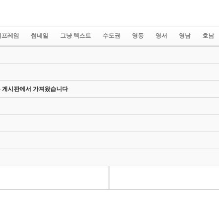
이프레임
썸네일
그냥 텍스트
수도권
영동
영서
영남
호남
XCEL
PREVIEW
PREPUB
EXAM
Backlink
ADD-ONS
Comel
COMMUNICATION2
USERING
FROALA_EDITOR
SCHEDULE
에디터
팁
작업
온 게시판에서 가져왔습니다