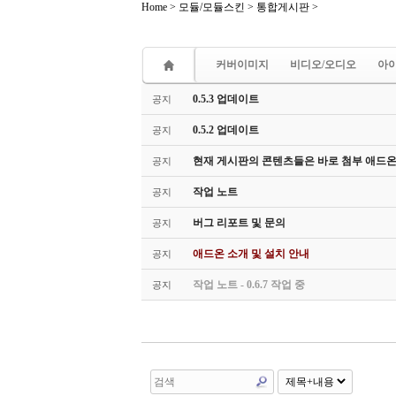
Home
>
모듈/모듈스킨
>
통합게시판
>
Sketchbook5, 스케치북5
커버이미지
비디오/오디오
아
검토 중
테스트
SCRAP
E
0.5.3 업데이트
공지
Sketchbook_Theme
WIDGET
0.5.2 업데이트
공지
노트
작업
메시지
템플릿
Sketchbook5, 스케치북5
현재 게시판의 콘텐츠들은 바로 첨부 애드
공지
작업 노트
공지
버그 리포트 및 문의
공지
애드온 소개 및 설치 안내
공지
작업 노트 - 0.6.7 작업 중
공지