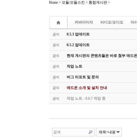
Home
>
모듈/모듈스킨
>
통합게시판
>
Sketchbook5, 스케치북5
커버이미지
비디오/오디오
아
검토 중
테스트
SCRAP
E
0.5.3 업데이트
공지
Sketchbook_Theme
WIDGET
0.5.2 업데이트
공지
노트
작업
메시지
템플릿
Sketchbook5, 스케치북5
현재 게시판의 콘텐츠들은 바로 첨부 애드
공지
작업 노트
공지
버그 리포트 및 문의
공지
애드온 소개 및 설치 안내
공지
작업 노트 - 0.6.7 작업 중
공지