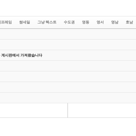
이프레임
썸네일
그냥 텍스트
수도권
영동
영서
영남
호남
XCEL
PREVIEW
PREPUB
EXAM
Backlink
ADD-ONS
Comel
COMMUNICATION2
USERING
FROALA_EDITOR
SCHEDULE
에디터
팁
작업
온 게시판에서 가져왔습니다