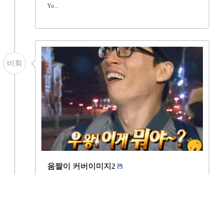
Yo...
비회
움짤이 커버이미지2
커버이미지
비회원
2022-03-10
99
~ 우왕 ~ 지난 29일(토) MBC &lt;무한도전&gt;에는 멤버들
이 본격적인 우주훈련을 체험하기 위해 러시아로 떠난 모...