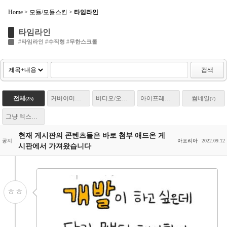
Home
>
모듈/모듈스킨
>
타임라인
Sketchbook5, 스케치북5
타임라인
#타임라인 #수직형 #무한스크롤
검색
전체
커버이미지
비디오/오디오
아이프레임
썸네일
(25)
(5)
(3)
(4)
(7)
Sketchbook5, 스케치북5
그냥 텍스트
(6)
현재 게시판의 콘텐츠들은 바로 첨부 애드온 게
공지
아포리아
2022.09.12
시판에서 가져왔습니다
ㅎㅎ