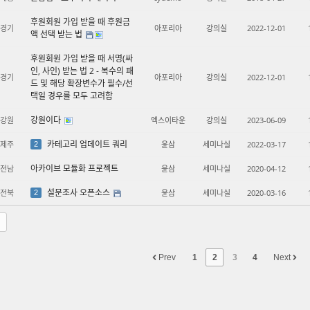
후원회원 가입 받을 때 후원금
경기
아포리아
강의실
2022-12-01
액 선택 받는 법
후원회원 가입 받을 때 서명(싸
인, 사인) 받는 법 2 - 복수의 패
경기
아포리아
강의실
2022-12-01
드 및 해당 확장변수가 필수/선
택일 경우를 모두 고려함
강원이다
강원
엑스이타운
강의실
2023-06-09
카테고리 업데이트 쿼리
제주
윤삼
세미나실
2022-03-17
2
아카이브 모듈화 프로젝트
전남
윤삼
세미나실
2020-04-12
설문조사 오픈소스
전북
윤삼
세미나실
2020-03-16
2
Prev
1
2
3
4
Next