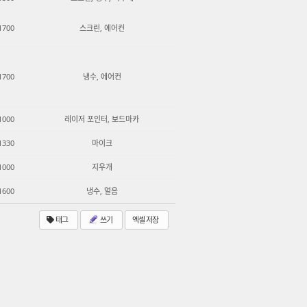
1700
스크린, 에어컨
1700
냉수, 에어컨
1000
레이저 포인터, 보드마카
1330
마이크
1000
지우개
1600
냉수, 얼음
태그
쓰기
엑셀 저장