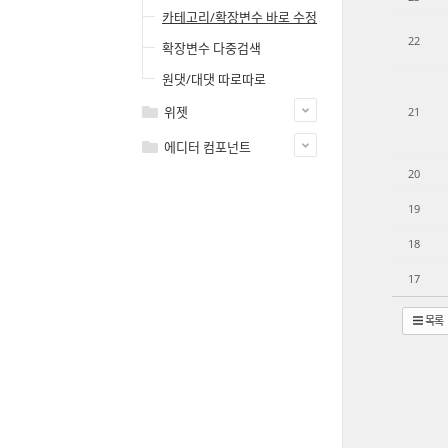
카테고리/확장변수 바로 수정
22
확장변수 다중검색
원댓/대댓 따로따로
위젯
21
에디터 컴포넌트
20
19
18
17
목록