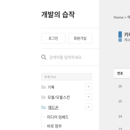
Sketchbook5, 스케치북5
Sketchbook5, 스케치북5
Sketchbook5, 스케치북5
Sketchbook5, 스케치북5
개발의 습작
Home
>
카
로그인
회원가입
게시
번호
MENU
26
기록
모듈/모듈스킨
25
애드온
24
미디어 임베드
바로 첨부
23