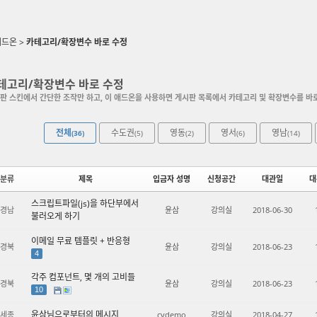
애드온
>
카테고리/확장변수 바로 수정
테고리/확장변수 바로 수정
판 스킨에서 간단한 조작만 하고, 이 애드온을 사용하면 게시판 목록에서 카테고리 및 확장변수를 바
전체
수도권
영동
영서
영남
(36)
(5)
(2)
(6)
(14)
분류
제목
입금자 성명
신청공간
대관일
대
스크립트파일(js)을 하단부에서
경남
윤삼
강의실
2018-06-30
불러오게 하기
이메일 무료 템플릿 + 반응형
경북
윤삼
강의실
2018-06-23
4
각주 컴포넌트, 몇 개의 고비들
경북
윤삼
강의실
2018-06-23
10
윤삼님으로부터의 메시지
세종
cydemo
강의실
2018-04-27