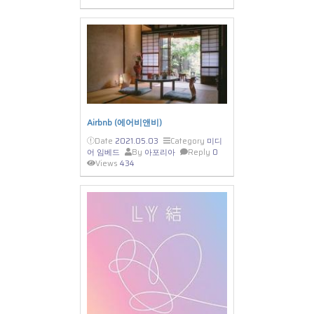
Airbnb (에어비앤비)
Date
2021.05.03
Category
미디
어 임베드
By
아포리아
Reply
0
Views
434