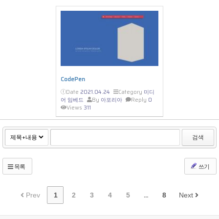
CodePen
Date
2021.04.24
Category
미디
어 임베드
By
아포리아
Reply
0
Views
311
검색
목록
쓰기
Prev
1
2
3
4
5
...
8
Next