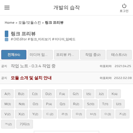
Sketchbook5, 스케치북5
Sketchbook5, 스케치북5
개발의 습작
로그인
Home
>
모듈/모듈스킨
>
링크 프리뷰
링크 프리뷰
#CKEditor #링크_미리보기 #미디어_임베드
전체
미디어 임베드
프리뷰 카드
작업 중
테스트
(96)
(77)
(5)
(2)
(12)
작업 노트 - 0.3.4 작업 중
공지
아포리아
2021.04.25
모듈 소개 및 설치 안내
공지
아포리아
2022.02.08
A
B
C
D
F
G
I
J
K
(7)
(2)
(3)
(2)
(4)
(7)
(5)
(2)
(4)
M
N
O
P
Q
R
S
T
U
(3)
(8)
(1)
(4)
(1)
(2)
(10)
(11)
(1)
V
X
Y
ㄷ
ㄹ
ㅁ
ㅂ
ㅇ
ㅈ
(2)
(2)
(2)
(2)
(1)
(1)
(1)
(3)
(2)
ㅋ
기타
(2)
(1)