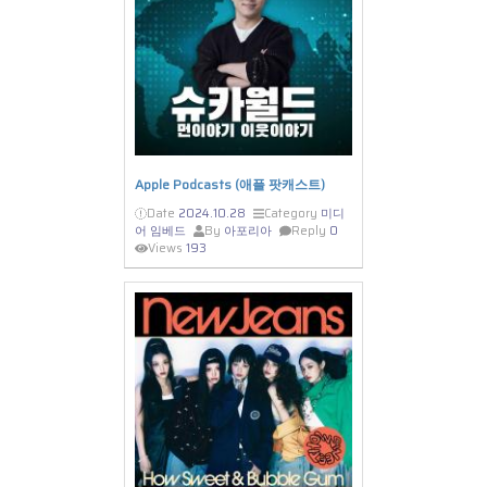
Apple Podcasts (애플 팟캐스트)
Date
2024.10.28
Category
미디
어 임베드
By
아포리아
Reply
0
Views
193