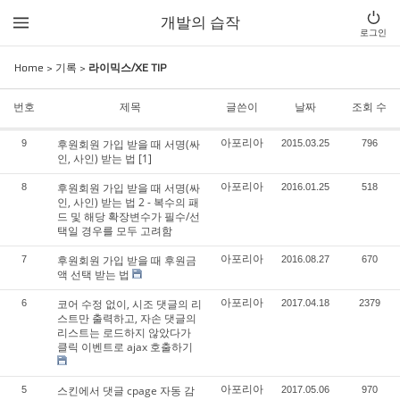
개발의 습작
로그인
Home
>
기록
>
라이믹스/XE TIP
번호
제목
글쓴이
날짜
조회 수
아포리아
후원회원 가입 받을 때 서명(싸
9
2015.03.25
796
인, 사인) 받는 법
[1]
아포리아
후원회원 가입 받을 때 서명(싸
8
2016.01.25
518
인, 사인) 받는 법 2 - 복수의 패
드 및 해당 확장변수가 필수/선
택일 경우를 모두 고려함
아포리아
후원회원 가입 받을 때 후원금
7
2016.08.27
670
액 선택 받는 법
아포리아
코어 수정 없이, 시조 댓글의 리
6
2017.04.18
2379
스트만 출력하고, 자손 댓글의
리스트는 로드하지 않았다가
클릭 이벤트로 ajax 호출하기
아포리아
스킨에서 댓글 cpage 자동 감
5
2017.05.06
970