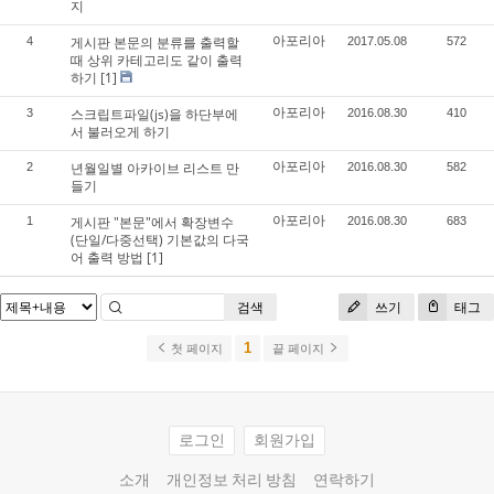
지
아포리아
게시판 본문의 분류를 출력할
4
2017.05.08
572
때 상위 카테고리도 같이 출력
하기
[1]
아포리아
스크립트파일(js)을 하단부에
3
2016.08.30
410
서 불러오게 하기
아포리아
년월일별 아카이브 리스트 만
2
2016.08.30
582
들기
아포리아
게시판 "본문"에서 확장변수
1
2016.08.30
683
(단일/다중선택) 기본값의 다국
어 출력 방법
[1]
검색
쓰기
태그
1
첫 페이지
끝 페이지
로그인
회원가입
소개
개인정보 처리 방침
연락하기