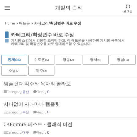
Sketchbook5, 스케치북5
Sketchbook5, 스케치북5
개발의 습작
로그인
Home
>
애드온
>
카테고리/확장변수 바로 수정
카테고리/확장변수 바로 수정
게시판 스킨에서 간단한 조작만 하고, 이 애드온을 사용하면 게시판 목록에서
카테고리 및 확장변수를 바로 업데이트할 수 있습니다.
전체
수도권
영동
영서
영남
(36)
(5)
(2)
(6)
(14)
호남
제주
(7)
(3)
템플릿과 각주와 목차의 콜라보
Category
울산
Reply
0
사나없이 사나마나 템플릿
Category
부산
Reply
0
CKEditor5 테스트 - 클래식 버전
Category
대구
Reply
0