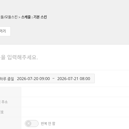
모듈/모듈스킨
>
스케줄 : 기본 스킨
가기
~
하루 종일
 주소
번호
반복 안 함
마다