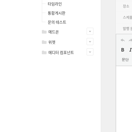
타임라인
장소
통합게시판
스케줄
문의 테스트
발행 
애드온
위젯
에디터 컴포넌트
문단