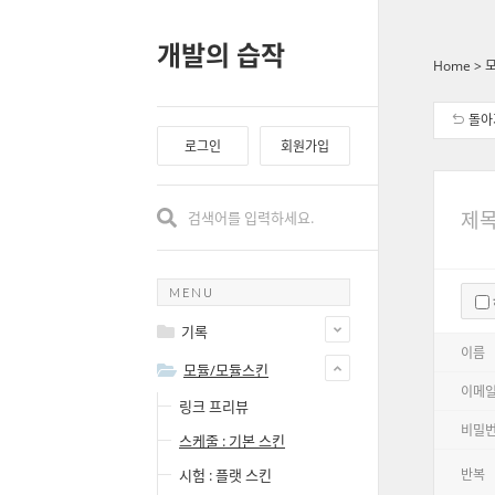
개발의 습작
Home
>
돌아
로그인
회원가입
MENU
기록
이름
모듈/모듈스킨
이메일
링크 프리뷰
비밀
스케줄 : 기본 스킨
반복
시험 : 플랫 스킨