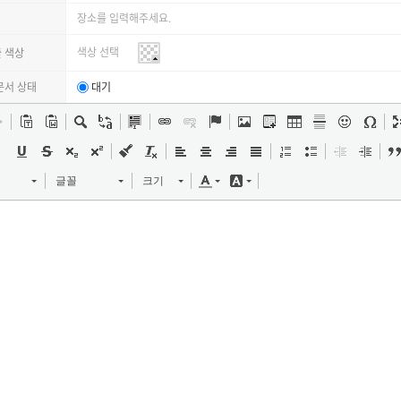
 색상
문서 상태
대기
글꼴
크기