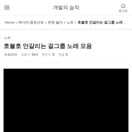
Sketchbook5, 스케치북5
Sketchbook5, 스케치북5
개발의 습작
로그인
Home
>
에디터 컴포넌트
>
위젯 빌더
>
노트
>
호불호 안갈리는 걸그룹 노래 모음
노트
호불호 안갈리는 걸그룹 노래 모음
아포리아
조회 수
543
추천 수
0
댓글
0