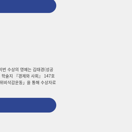
 이번 수상의 영예는 김태경(성공
 학술지 『경제와 사회』 147호
 방위비삭감운동」을 통해 수상자로