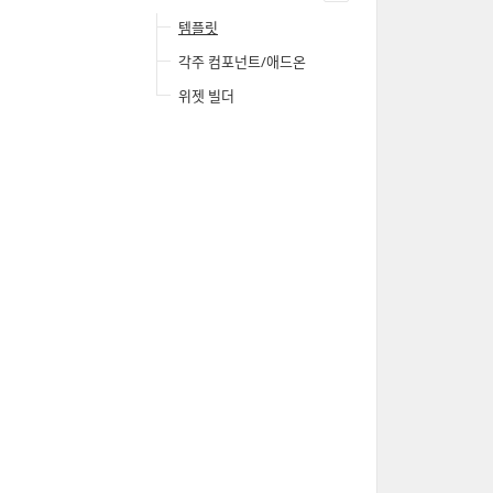
템플릿
각주 컴포넌트/애드온
위젯 빌더