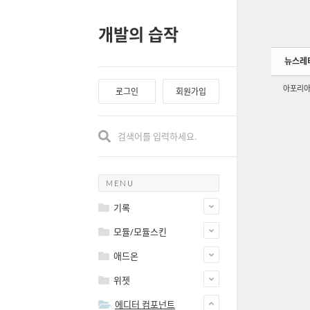
Sketchbook5, 스케치북5
Sketchbook5, 스케치북5
개발의 습작
뉴스레
아포리
로그인
회원가입
MENU
기록
모듈/모듈스킨
애드온
위젯
에디터 컴포넌트