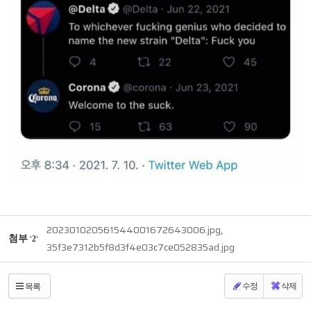
202301020561544001672643006.jpg
,
첨부
'
'
2
35f3e7312b5f8d3f4e03c7ce052835ad.jpg
수정
삭제
목록