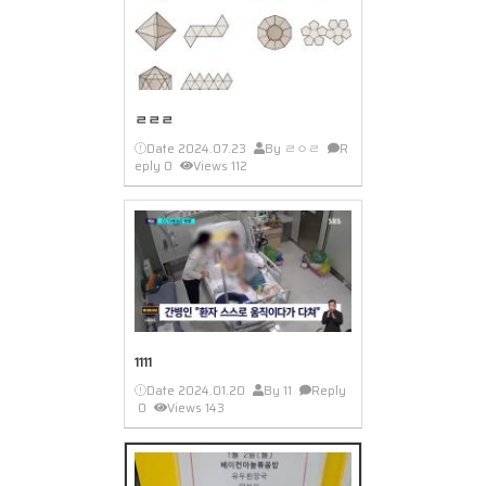
ㄹㄹㄹ
Date
2024.07.23
By
ㄹㅇㄹ
R
eply
0
Views
112
1111
Date
2024.01.20
By
11
Reply
0
Views
143