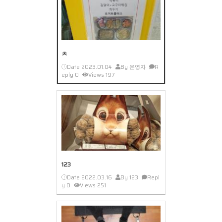
ㅊ
Date
2023.01.04
By
운영자
R
eply
0
Views
197
123
Date
2022.03.16
By
123
Repl
y
0
Views
251