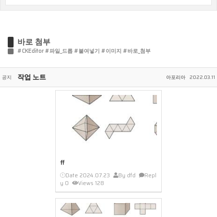
바로 첨부
#CKEditor #파일_드롭 #붙여넣기 #이미지 #바로_첨부
작업 노트
공지
아포리아
2022.03.11
ff
Date
2024.07.23
By
dfd
Repl
y
0
Views
128