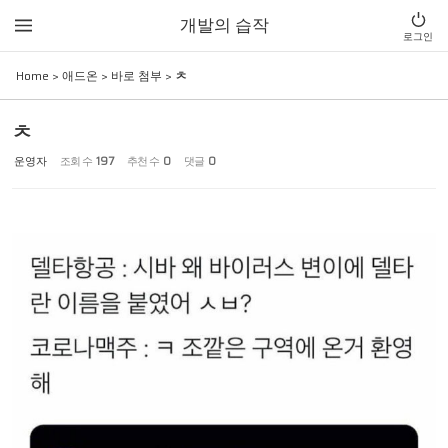
Sketchbook5, 스케치북5
Sketchbook5, 스케치북5
개발의 습작
로그인
Home
>
애드온
>
바로 첨부
>
ㅊ
ㅊ
운영자
조회 수
197
추천 수
0
댓글
0