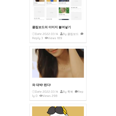
클립보드의 이미지 붙여넣기
Date
2022.03.14
By
클립보드
Reply
3
Views
189
와 대박! 된다!
Date
2022.03.14
By
룩북
Rep
ly
0
Views
298