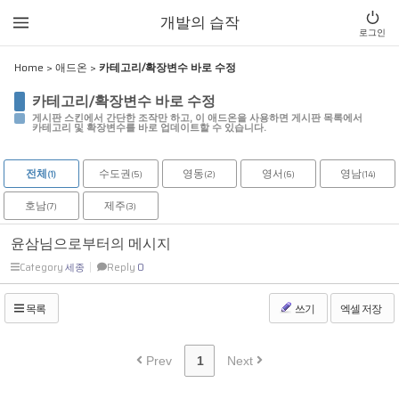
Sketchbook5, 스케치북5
Sketchbook5, 스케치북5
개발의 습작
로그인
Home
>
애드온
>
카테고리/확장변수 바로 수정
카테고리/확장변수 바로 수정
게시판 스킨에서 간단한 조작만 하고, 이 애드온을 사용하면 게시판 목록에서
카테고리 및 확장변수를 바로 업데이트할 수 있습니다.
전체
수도권
영동
영서
영남
(1)
(5)
(2)
(6)
(14)
호남
제주
(7)
(3)
윤삼님으로부터의 메시지
Category
세종
Reply
0
목록
쓰기
엑셀 저장
Prev
1
Next