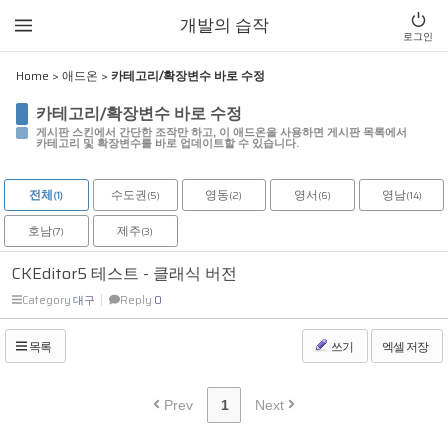
Sketchbook5, 스케치북5
Sketchbook5, 스케치북5
개발의 습작
로그인
Home
>
애드온
>
카테고리/확장변수 바로 수정
카테고리/확장변수 바로 수정
게시판 스킨에서 간단한 조작만 하고, 이 애드온을 사용하면 게시판 목록에서
카테고리 및 확장변수를 바로 업데이트할 수 있습니다.
전체
수도권
영동
영서
영남
(1)
(5)
(2)
(6)
(14)
호남
제주
(7)
(3)
CKEditor5 테스트 - 클래식 버전
Category
대구
Reply
0
목록
쓰기
엑셀 저장
Prev
1
Next