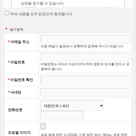
심판을 청구할 수 있습니다.
<아포리아>
는 개인정보보호법 제 30조에 따라 정보주체의
위의 내용을 모두 읽었으며 동의합니다.
개인정보 보호 및 권익을 보호하고 개인정보와 관련한 이용
자의 고충을 원활하게 처리할 수 있도록 다음과 같은 개인정
보 처리방침을 수립 · 공개하고 있습니다.
*
: 필수항목
*
이메일 주소
인증 메일이 발송되니 정확하게 입력해 주시기 바랍니다.
제1조 (개인정보의 처리 목적)
1항. <아포리아>
는 개인정보를 다음의 목적을 위해 처리합니다.
처리한 개인정보는 다음의 목적이외의 용도로는 사용되지 않으
*
비밀번호
비밀번호는 6자리 이상이어야 하며 영문과 숫자를 반드시 포
며 이용 목적이 변경되는 경우에는 개인정보 보호법 제18조에
함해야 합니다.
따라 별도의 동의를 받는 등 필요한 조치를 이행할 예정입니다.
가. 서비스 제공
*
비밀번호 확인
교육 콘텐츠 제공, 본인인증 등 서비스 제공에 관련한 목
적으로 개인정보를 처리합니다.
*
닉네임
협박 사례를 적극 신고하시기 바랍니다.
나. 민원처리
개인정보 열람, 개인정보 정정·삭제, 개인정보 처리정지
전화번호
요구, 개인정보 유출사고 신고 등 개인정보와 관련된 민
원처리를 목적으로 개인정보를 처리합니다.
2항. <아포리아>
가 개인정보 보호법 제32조에 따라 등록·공개
하는 개인정보파일의 처리목적은 다음과 같습니다.
개인정보파일 처리목적을 위해 순번, 개인정보파일의 명칭,
프로필 이미지
파일 용량 제한: 4.00GB, 가로 제한 길이: 90px, 세로 제한