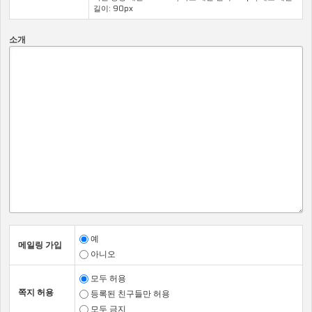
운영근거, 처리목적을 확인할 수 있는 표입니다.
길이: 90px
개인정보파일의
운영근거
처리목적
소개
명칭
온라인교육에 대
교육서비스 제공
정보주체 동의
한 본인인증, 교
사용자 정보
육이력관리
개인정보 열람등
개인정보 열람등
개인정보보호법
요구 처리 행정
요구 처리 사용
제35조-제39조
업무의 참고 또
자 정보
는 사실 증명
유출사고 신고
유출사고 신고
개인정보보호법
처리 행정업무의
처리 사용자 정
제34조
참고 또는 사실
보
증명
예
메일링 가입
제2조 (개인정보의 처리 및 보유 기간)
아니오
1항. <아포리아>
는 법령에 따른 개인정보 보유·이용기간 또는 정
보주체로부터 개인정보를 수집시에 동의받은 개인정보 보유·이
모두 허용
용기간 내에서 개인정보를 처리·보유합니다.
쪽지 허용
등록된 친구들만 허용
2항.
각각의 개인정보 처리 및 보유 기간은 다음과 같습니다.
모두 금지
개인정보의 처리 및 보유 기간 확인을 위해 순번, 개인정보