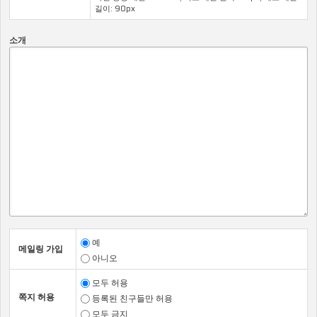
운영근거, 처리목적을 확인할 수 있는 표입니다.
길이: 90px
개인정보파일의
운영근거
처리목적
소개
명칭
온라인교육에 대
교육서비스 제공
정보주체 동의
한 본인인증, 교
사용자 정보
육이력관리
개인정보 열람등
개인정보 열람등
개인정보보호법
요구 처리 행정
요구 처리 사용
제35조-제39조
업무의 참고 또
자 정보
는 사실 증명
유출사고 신고
유출사고 신고
개인정보보호법
처리 행정업무의
처리 사용자 정
제34조
참고 또는 사실
보
증명
예
메일링 가입
제2조 (개인정보의 처리 및 보유 기간)
아니오
1항. <아포리아>
는 법령에 따른 개인정보 보유·이용기간 또는 정
보주체로부터 개인정보를 수집시에 동의받은 개인정보 보유·이
모두 허용
용기간 내에서 개인정보를 처리·보유합니다.
쪽지 허용
등록된 친구들만 허용
2항.
각각의 개인정보 처리 및 보유 기간은 다음과 같습니다.
모두 금지
개인정보의 처리 및 보유 기간 확인을 위해 순번, 개인정보