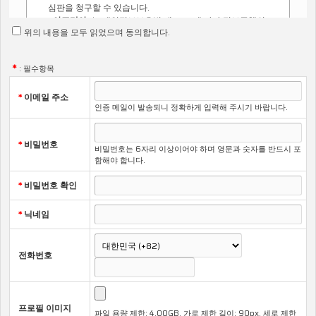
심판을 청구할 수 있습니다.
<아포리아>
는 개인정보보호법 제 30조에 따라 정보주체의
위의 내용을 모두 읽었으며 동의합니다.
개인정보 보호 및 권익을 보호하고 개인정보와 관련한 이용
자의 고충을 원활하게 처리할 수 있도록 다음과 같은 개인정
보 처리방침을 수립 · 공개하고 있습니다.
*
: 필수항목
*
이메일 주소
인증 메일이 발송되니 정확하게 입력해 주시기 바랍니다.
제1조 (개인정보의 처리 목적)
1항. <아포리아>
는 개인정보를 다음의 목적을 위해 처리합니다.
처리한 개인정보는 다음의 목적이외의 용도로는 사용되지 않으
*
비밀번호
비밀번호는 6자리 이상이어야 하며 영문과 숫자를 반드시 포
며 이용 목적이 변경되는 경우에는 개인정보 보호법 제18조에
함해야 합니다.
따라 별도의 동의를 받는 등 필요한 조치를 이행할 예정입니다.
가. 서비스 제공
*
비밀번호 확인
교육 콘텐츠 제공, 본인인증 등 서비스 제공에 관련한 목
적으로 개인정보를 처리합니다.
*
닉네임
협박 사례를 적극 신고하시기 바랍니다.
나. 민원처리
개인정보 열람, 개인정보 정정·삭제, 개인정보 처리정지
전화번호
요구, 개인정보 유출사고 신고 등 개인정보와 관련된 민
원처리를 목적으로 개인정보를 처리합니다.
2항. <아포리아>
가 개인정보 보호법 제32조에 따라 등록·공개
하는 개인정보파일의 처리목적은 다음과 같습니다.
개인정보파일 처리목적을 위해 순번, 개인정보파일의 명칭,
프로필 이미지
파일 용량 제한: 4.00GB, 가로 제한 길이: 90px, 세로 제한