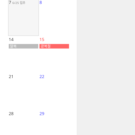
7
8
6/25
입추
14
15
말복
광복절
21
22
28
29