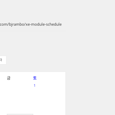
b.com/bjrambo/xe-module-schedule
타
금
토
1