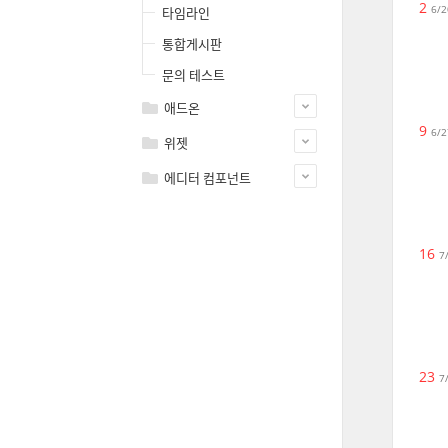
2
6/2
타임라인
통합게시판
문의 테스트
애드온
9
6/2
위젯
에디터 컴포넌트
16
7
23
7