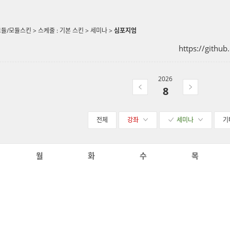
모듈/모듈스킨
>
스케줄 : 기본 스킨
>
세미나
>
심포지엄
https://githu
2026
8
전체
강좌
세미나
기
월
화
수
목