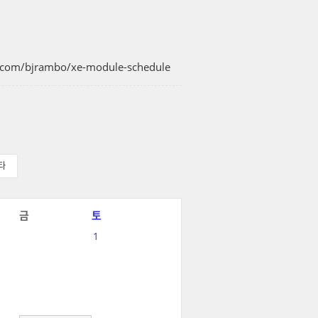
b.com/bjrambo/xe-module-schedule
타
금
토
1