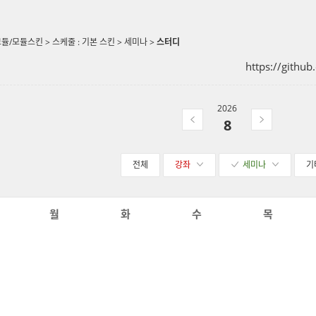
모듈/모듈스킨
>
스케줄 : 기본 스킨
>
세미나
>
스터디
https://githu
2026
8
전체
강좌
세미나
기
월
화
수
목