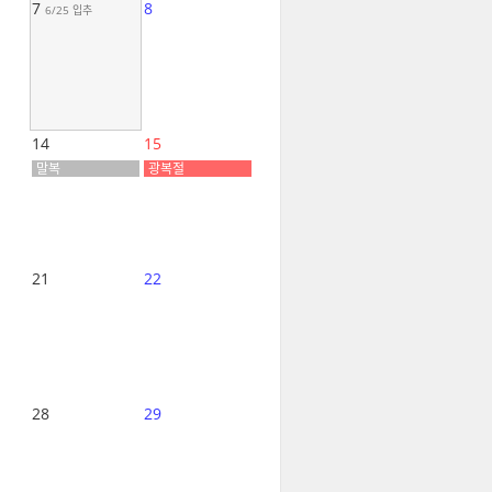
7
8
6/25
입추
14
15
말복
광복절
21
22
28
29