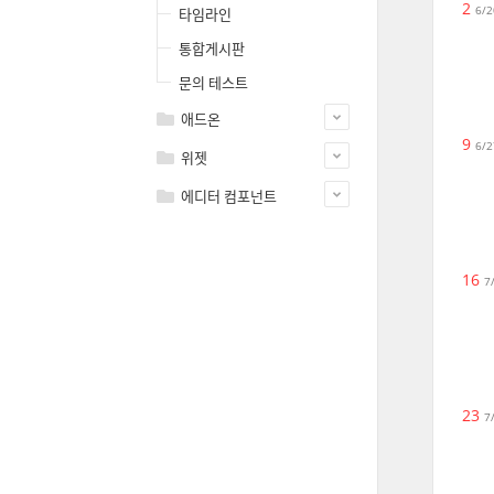
2
6/2
타임라인
통합게시판
문의 테스트
애드온
9
6/2
위젯
에디터 컴포넌트
16
7
23
7